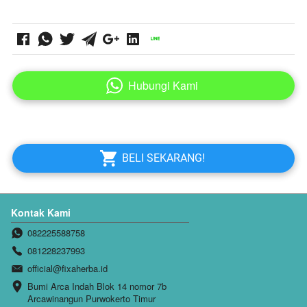
Hubungi Kami
`
`
BELI SEKARANG!
Kontak Kami
082225588758
081228237993
official@fixaherba.id
Bumi Arca Indah Blok 14 nomor 7b 
Arcawinangun Purwokerto Timur 