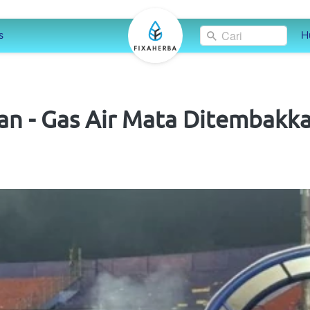
Cari
s
H
an - Gas Air Mata Ditembakka