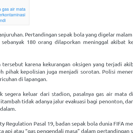
a gas air mata
erkontaminasi
ndi
anjuruhan. Pertandingan sepak bola yang digelar malam
 sebanyak 180 orang dilaporkan meninggal akibat ker
n tersebut karena kekurangan oksigen yang terjadi aki
eh pihak kepolisian juga menjadi sorotan. Polisi mene
ricuhan di lapangan.

segera keluar dari stadion, pasalnya gas air mata d
ditambah tidak adanya jalur evakuasi bagi penonton, dan
dalam. 
ty Regulation Pasal 19, badan sepak bola dunia FIFA m
a api atau “gas pengendali masa” dalam pertandingan s