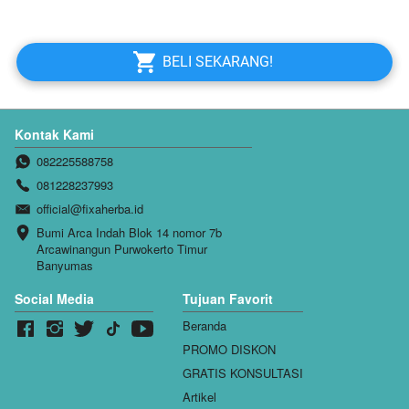
`
BELI SEKARANG!
Kontak Kami
082225588758
081228237993
official@fixaherba.id
Bumi Arca Indah Blok 14 nomor 7b 
Arcawinangun Purwokerto Timur 
Banyumas
Social Media
Tujuan Favorit
Beranda
PROMO DISKON
GRATIS KONSULTASI
Artikel