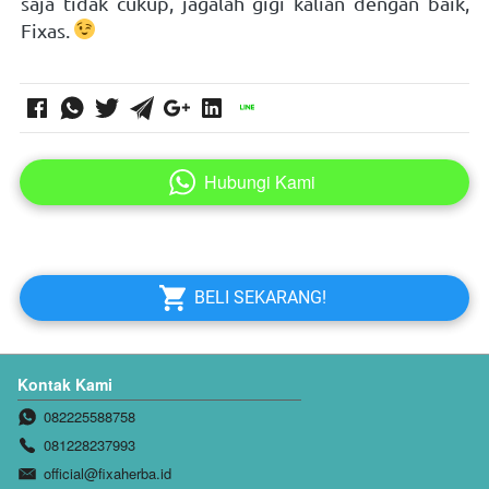
saja tidak cukup, jagalah gigi kalian dengan baik, 
Fixas. 
Hubungi Kami
`
`
BELI SEKARANG!
Kontak Kami
082225588758
081228237993
official@fixaherba.id