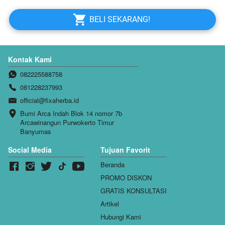
`
BELI SEKARANG!
Kontak Kami
082225588758
081228237993
official@fixaherba.id
Bumi Arca Indah Blok 14 nomor 7b 
Arcawinangun Purwokerto Timur 
Banyumas
Social Media
Tujuan Favorit
Beranda
PROMO DISKON
GRATIS KONSULTASI
Artikel
Hubungi Kami