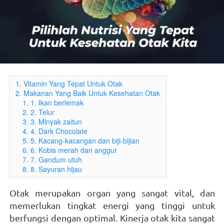
1. Vitamin Yang Tepat Untuk Otak
2. Makanan Yang Baik Untuk Kesehatan Otak
1. 1. Ikan berlemak
2. 2. Telur
3. 3. Minyak zaitun
4. 4. Dark Chocolate
5. 5. Kacang-kacangan dan biji-bijian
6. 6. Kobis merah dan anggur
7. 7. Gandum utuh
8. 8. Sayuran hijau
Otak merupakan organ yang sangat vital, dan 
memerlukan tingkat energi yang tinggi untuk 
berfungsi dengan optimal. Kinerja otak kita sangat 