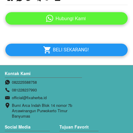
Hubungi Kami
`
`
BELI SEKARANG!
Kontak Kami
082225588758
081228237993
official@fixaherba.id
Bumi Arca Indah Blok 14 nomor 7b 
Arcawinangun Purwokerto Timur 
Banyumas
Social Media
Tujuan Favorit